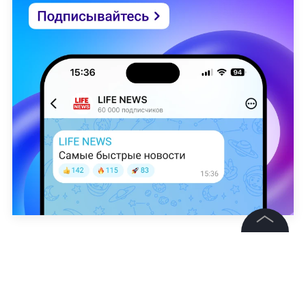
freepik
©
2026
News Media Holding.
Все права защищены
Борис Эльфанд