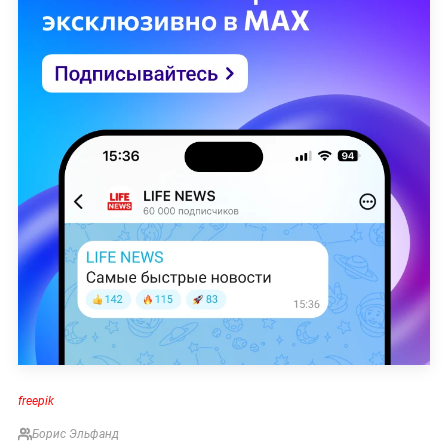
freepik
Борис Эльфанд