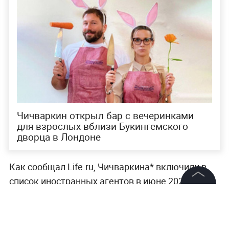
Чичваркин открыл бар с вечеринками
для взрослых вблизи Букингемского
дворца в Лондоне
Как сообщал Life.ru, Чичваркина* включили в
список иностранных агентов в июне 2022 года.
За несоблюдение закона в октябре 2023-го ему
©
2026
News Media Holding.
Все права защищены
пригрозили шт
рафом
, а в ноябре суд взыскал с
бизнесмена 30 тысяч рублей.