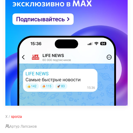
X /
sporza
Артур Лапсаков