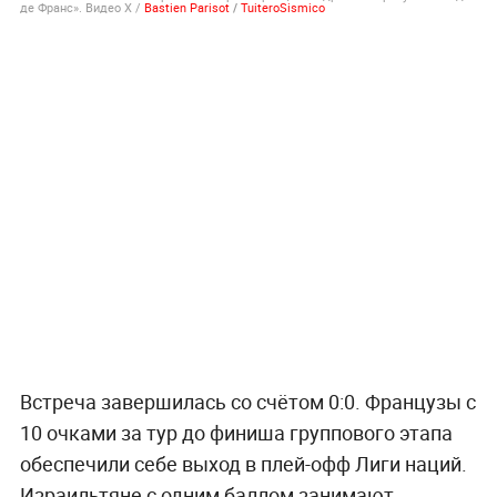
де Франс». Видео X /
Bastien Parisot
/
TuiteroSismico
Встреча завершилась со счётом 0:0. Французы с
10 очками за тур до финиша группового этапа
обеспечили себе выход в плей-офф Лиги наций.
Израильтяне с одним баллом занимают