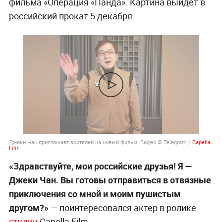
фильма «Операция «Панда». Картина выйдет в
российский прокат 5 декабря.
Джеки Чан приглашает зрителей на новый фильм. Видео © Telegram /
Capella
Film
«Здравствуйте, мои российские друзья! Я —
Джеки Чан. Вы готовы отправиться в отвязные
приключения со мной и моим пушистым
другом?»
— поинтересовался актёр в ролике
студии
Capella Film.