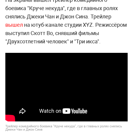
боевика "Круче некуда", где в главных ролях
снялись Джеки Чан и Джон Сина. Трейлер
вышел
на ютуб-канале студии XYZ. Режиссёром
выступил Скотт Во, снявший фильмы
"Двухсотлетний человек" и "Три икса".
Трейлер комедийного боевика "Круче некуда", где в главных ролях снялись
Джеки Чан и Джон Сина