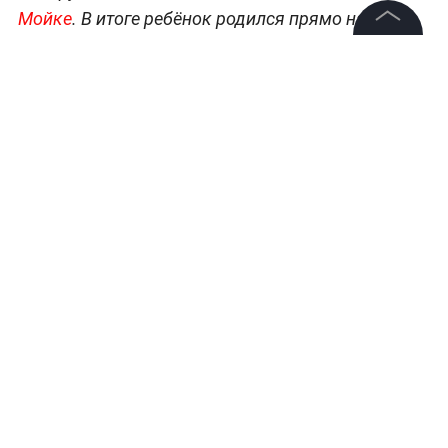
Мойке
. В итоге ребёнок родился прямо на
платформе, после чего мать с малышом отвезли
©
2026
News Media Holding.
в больницу.
Все права защищены
Информация
Контакты
Редакция
Правовая информация
Политика обработки персональных данных
Партнерам
Женщина родила в метро в Петербурге. Видео © Telegram /
Mash на Мойке
RSS
Жанры и форматы
Расследования