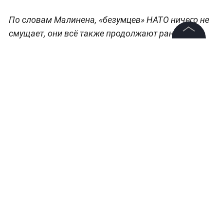
По словам Малинена, «безумцев» НАТО ничего не
смущает, они всё также продолжают ранее
начатую «эскалацию ситуации».
©
2026
News Media Holding.
Все права защищены
Информация
Контакты
Редакция
Правовая информация
Политика обработки персональных данных
Партнерам
Миронов пришёл в Госдуму в образе
RSS
Крепкого «Орешника»