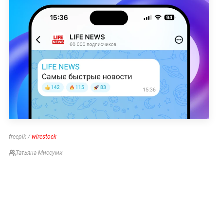
freepik /
wirestock
Татьяна Миссуми