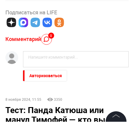
Подписаться на LIFE
0
Комментарий
Авторизоваться
8 ноября 2024, 11:55
3350
Тест: Панда Катюша или
манул Тимофей — кто вы из
обитателей Московского
©
2026
News Media Holding.
Все права защищены