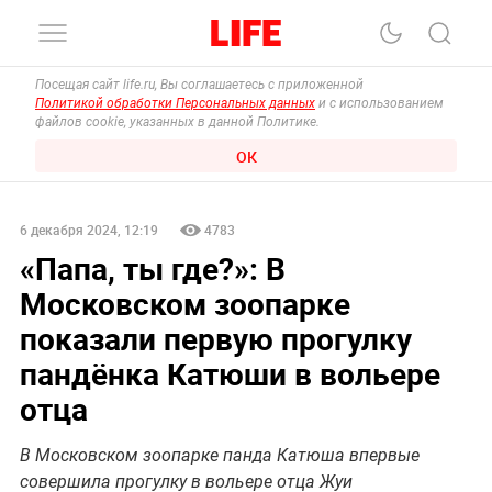
Посещая сайт life.ru, Вы соглашаетесь с приложенной
Политикой обработки Персональных данных
и с использованием
файлов cookie, указанных в данной Политике.
ОК
6 декабря 2024, 12:19
4783
«Папа, ты где?»: В
Московском зоопарке
показали первую прогулку
пандёнка Катюши в вольере
отца
В Московском зоопарке панда Катюша впервые
совершила прогулку в вольере отца Жуи