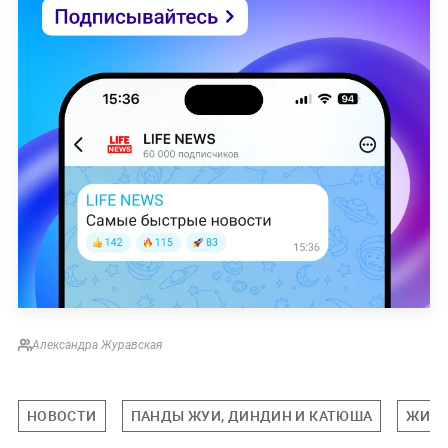
Александра Журавская
НОВОСТИ
ПАНДЫ ЖУИ, ДИНДИН И КАТЮША
ЖИВО