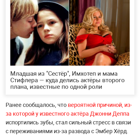
Младшая из "Сестёр", Имхотеп и мама
Стифлера — куда делись актёры второго
плана, известные по одной роли
Ранее сообщалось, что
вероятной причиной, из-
за которой у известного актёра Джонни Деппа
испортились зубы, стал сильный стресс в связи
с переживаниями из-за развода с Эмбер Хёрд.