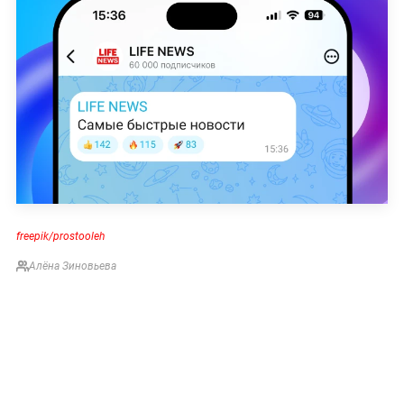
freepik/prostooleh
Алёна Зиновьева