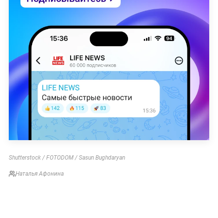
Shutterstock / FOTODOM / Sasun Bughdaryan
Наталья Афонина