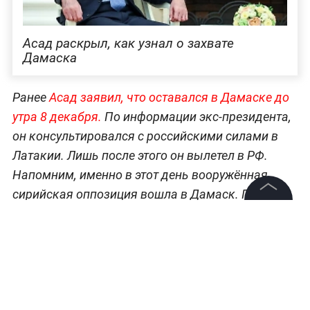
Асад раскрыл, как узнал о захвате
Дамаска
Ранее
Асад заявил, что оставался в Дамаске до
утра 8 декабря.
По информации экс-президента,
он консультировался с российскими силами в
Латакии. Лишь после этого он вылетел в РФ.
Напомним, именно в этот день вооружённая
сирийская оппозиция вошла в Дамаск. После
этого
лидер страны оставил свой пост и спешно
©
2026
News Media Holding.
Все права защищены
покинул Сирию с семьёй
, попросив
убежище у
Москвы
.
Информация
Контакты