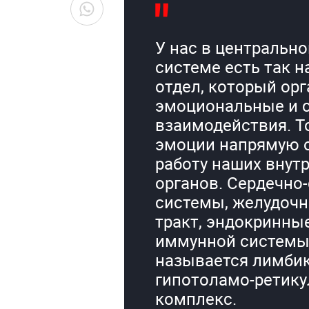
У нас в центральн
системе есть так 
отдел, который ор
эмоциональные и 
взаимодействия. Т
эмоции напрямую 
работу наших внут
органов. Сердечно
системы, желудоч
тракт, эндокринны
иммунной системы.
называется лимбик
гипотоламо-ретик
комплекс.