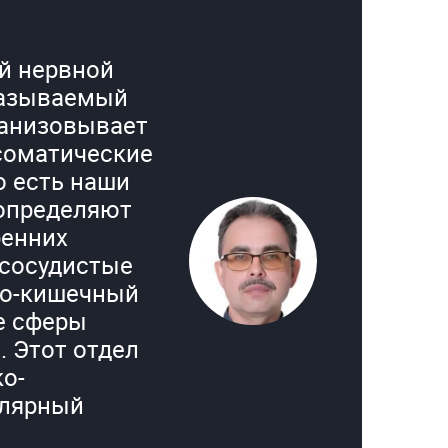
ой нервной
называемый
ганизовывает
соматические
о есть наши
определяют
ренних
-сосудистые
но-кишечный
е сферы
 Этот отдел
о-
улярный