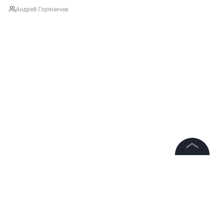
Андрей Горяничев
©
2026
News Media Holding.
Все права защищены
НОВОСТИ
ТОЛЬКО НА LIFE
ЗОЖ
ОБЩЕСТВО
Информация