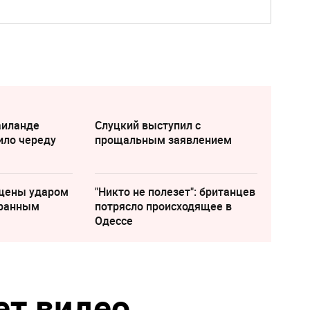
аиланде
Слуцкий выступил с
ило череду
прощальным заявлением
щены ударом
"Никто не полезет": британцев
транным
потрясло происходящее в
Одессе
ует видео