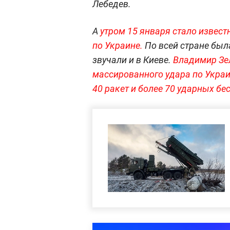
Лебедев.
А
утром 15 января стало извес
по Украине.
По всей стране был
звучали и в Киеве.
Владимир Зел
массированного удара по Укра
40 ракет и более 70 ударных бе