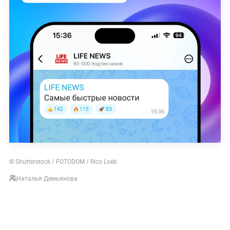
© Shutterstock / FOTODOM / Rico Loeb
Наталья Демьянова