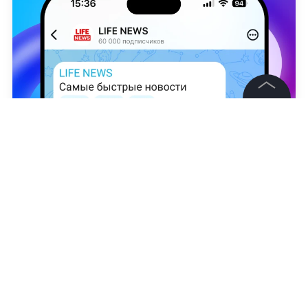
©
2026
News Media Holding.
Все права защищены
Shutterstock / FOTODOM / jgolby
Информация
Николай Рюмин
Контакты
Редакция
Правовая информация
Политика обработки персональных данных
Партнерам