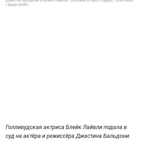
Джастин Бальдони и Блейк Лайвли. Обложка © Getty Images / Jose Perez
/ Bauer-Griffin
Голливудская актриса Блейк Лайвли подала в
суд на актёра и режиссёра Джастина Бальдони.