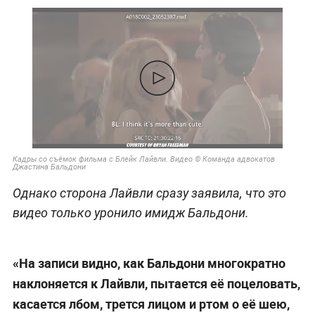
Кадры со съёмок фильма с Блейк Лайвли. Видео © Команда адвокатов
Джастина Бальдони
Однако сторона Лайвли сразу заявила, что это
видео только уронило имидж Бальдони.
«На записи видно, как Бальдони многократно
наклоняется к Лайвли, пытается её поцеловать,
касается лбом, трется лицом и ртом о её шею,