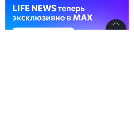
©
2026
News Media Holding.
Все права защищены
Информация
Контакты
Редакция
Правовая информация
Политика обработки персональных данных
Партнерам
RSS
Николай Рюмин