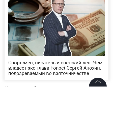
Спортсмен, писатель и светский лев. Чем
владеет экс-глава Fonbet Сергей Анохин,
подозреваемый во взяточничестве
Накануне сообщалось, что
суд арестовал экс-
©
2026
News Media Holding.
гендиректора букмекерской компании
Все права защищены
«Фонбет» Сергея Анохина по делу о даче взятки
в размере 60 миллионов рублей.
В СИЗО он