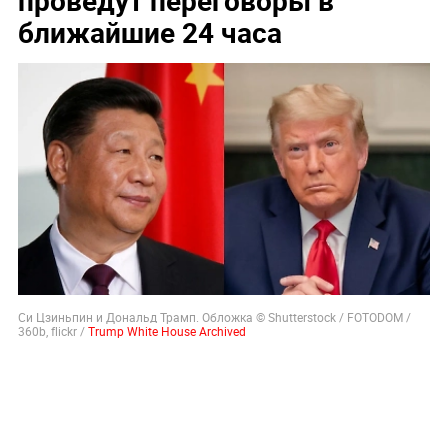
ближайшие 24 часа
Си Цзиньпин и Дональд Трамп. Обложка © Shutterstock / FOTODOM /
360b, flickr /
Trump White House Archived