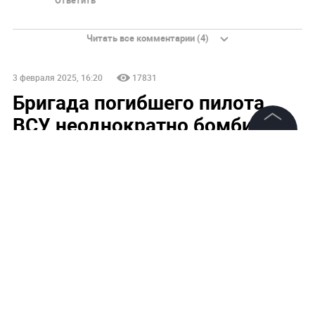
Ответить
Читать все комментарии (4)
3 февраля 2025, 16:20
17831
Бригада погибшего пилота
ВСУ неоднократно бомбила
Курскую область
©
2026
News Media Holding.
Все права защищены
Пилот сбитого Су-27 ВСУ Болотов служил в 831-й
бригаде, бомбившей Курщину
Информация
Контакты
Редакция
Правовая информация
Политика обработки персональных данных