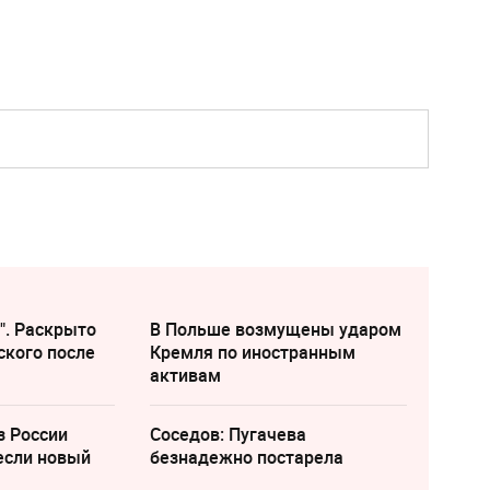
". Раскрыто
В Польше возмущены ударом
ского после
Кремля по иностранным
активам
з России
Соседов: Пугачева
если новый
безнадежно постарела