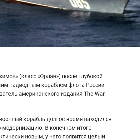
a
имов» (класс «Орлан») после глубокой
им надводным кораблём флота России.
ватель американского издания The War
о военный корабль долгое время находился
ю модернизацию. В конечном итоге
ктически новым, у него появится целый