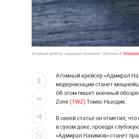
Атомный крейсер «Адмирал Нахимов». Обложка ©
Wikipedi
Атомный крейсер «Адмирал Нах
модернизации станет мощнейш
Об этом пишет военный обозре
Zone
(TWZ)
Томас Ньюдик.
В своей статье он отметил, чт
в сухом доке, проходя глубоку
«Адмирал Нахимов» станет пра