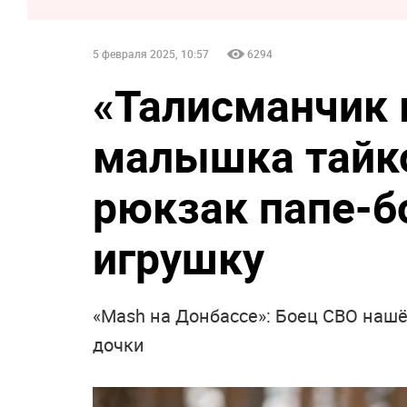
5 февраля 2025, 10:57
6294
«Талисманчик 
малышка тайк
рюкзак папе-
игрушку
«Mash на Донбассе»: Боец СВО нашё
дочки