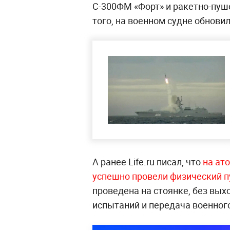
С-300ФМ «Форт» и ракетно-пу
того, на военном судне обнови
А ранее Life.ru писал, что
на ат
успешно провели физический п
проведена на стоянке, без вых
испытаний и передача военного