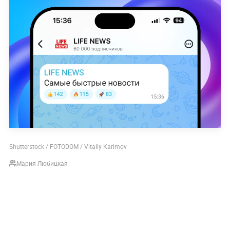
Shutterstock / FOTODOM / Vitaliy Karimov
Мария Любицкая