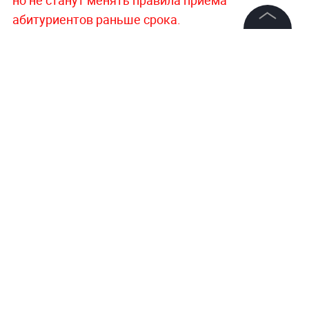
но не станут менять правила приёма
абитуриентов раньше срока.
©
2026
News Media Holding.
Все права защищены
Информация
Контакты
Редакция
Правовая информация
Политика обработки персональных данных
Партнерам
RSS
Жанры и форматы