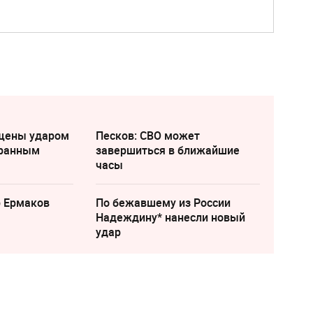
щены ударом
Песков: СВО может
транным
завершиться в ближайшие
часы
р Ермаков
По бежавшему из России
Надеждину* нанесли новый
удар