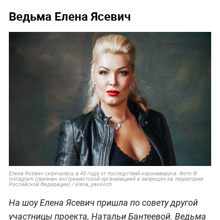
Ведьма Елена Ясевич
Елена Ясевич скончалась в 43 года от последствий коронавируса. Фото ©
Instagram (признан экстремистской организацией и запрещён на территории
Российской Федерации) / elena_yasevich
На шоу Елена Ясевич пришла по совету другой
участницы проекта, Натальи Бантеевой. Ведьма