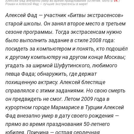
Алексей Фад внезапно умер во время празднования 50-летия. Фото ©
VK
/
Роман и Алексей Фад — лучшие экстрасенсы в мире!
Алексей Фад — участник «Битвы экстрасенсов»
старой школы. Он занял второе место в третьем
сезоне программы. Тогда экстрасенсам нужно
было выполнить задание в стиле 2008 года:
посидеть за компьютером и понять, кто подошёл
к другому компьютеру на другом конце Москвы;
угадать за ширмой Шуфутинского, любимого
певца Фада; обнаружить, где держат
похищенную актрису. Алексей блестяще
справлялся с этими заданиями. Но свою смерть
он предвидеть не смог. Летом 2009 года в
курортном городе Мармарисе в Турции Алексей
Фад внезапно умер в дату своего рождения —
прямо во время празднования 50-летнего
юбилея. Причина — острая сердечная