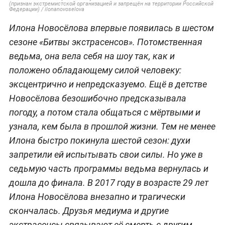
(признан экстремистской организацией и запрещён на территории Российской
Федерации) / ilonanovoselova
Илона Новосёлова впервые появилась в шестом
сезоне «Битвы экстрасенсов». Потомственная
ведьма, она вела себя на шоу так, как и
положено обладающему силой человеку:
эксцентрично и непредсказуемо. Ещё в детстве
Новосёлова безошибочно предсказывала
погоду, а потом стала общаться с мёртвыми и
узнала, кем была в прошлой жизни. Тем не менее
Илона быстро покинула шестой сезон: духи
запретили ей испытывать свои силы. Но уже в
седьмую часть программы ведьма вернулась и
дошла до финала. В 2017 году в возрасте 29 лет
Илона Новосёлова внезапно и трагически
скончалась. Друзья медиума и другие
экстрасенсы связывают её смерть с другим