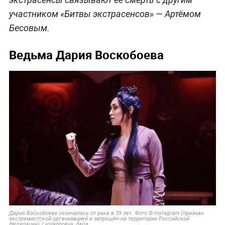
участником «Битвы экстрасенсов» — Артёмом
Бесовым.
Ведьма Дария Воскобоева
Дария Воскобоева скончалась от рака в 39 лет. Фото © Instagram (признан
экстремистской организацией и запрещён на территории Российской
Федерации) / voskoboeva_daria