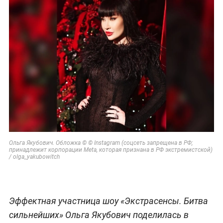
Ольга Якубович. Обложка © © Instagram (соцсеть запрещена в РФ;
принадлежит корпорации Meta, которая признана в РФ экстремистской)
/ olga_yakubowitch
Эффектная участница шоу «Экстрасенсы. Битва
сильнейших» Ольга Якубович поделилась в