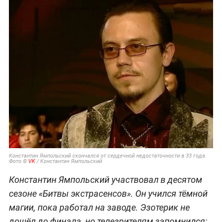
Константин Ямпольский скончался от сердечной недостаточности в 33 года.
Фото ©
VK
/ Константин Ямпольский
Константин Ямпольский участвовал в десятом
сезоне «Битвы экстрасенсов». Он учился тёмной
магии, пока работал на заводе. Эзотерик не
дошёл до финала, но телезрителям запомнился: