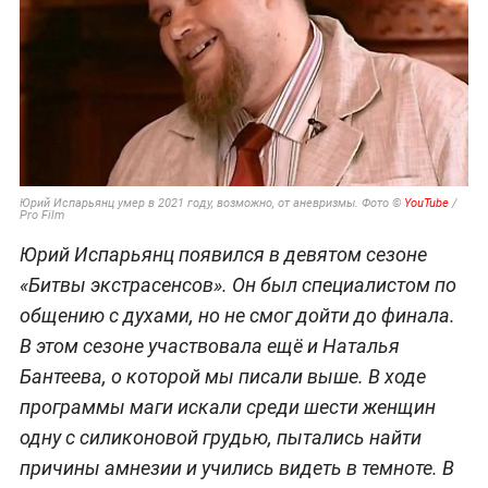
Юрий Испарьянц умер в 2021 году, возможно, от аневризмы. Фото ©
YouTube
/
Pro Film
Юрий Испарьянц появился в девятом сезоне
«Битвы экстрасенсов». Он был специалистом по
общению с духами, но не смог дойти до финала.
В этом сезоне участвовала ещё и Наталья
Бантеева, о которой мы писали выше. В ходе
программы маги искали среди шести женщин
одну с силиконовой грудью, пытались найти
причины амнезии и учились видеть в темноте. В