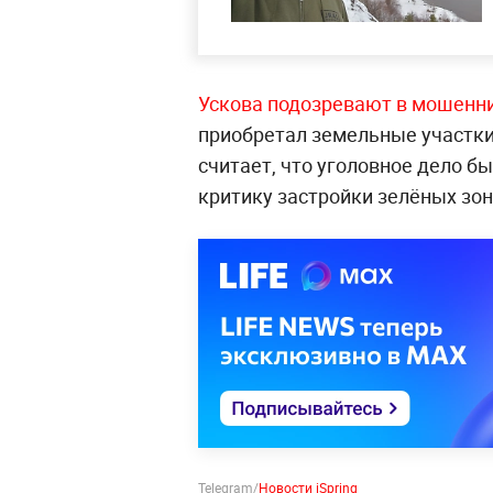
Ускова подозревают в мошенн
приобретал земельные участки
считает, что уголовное дело б
критику застройки зелёных зон
Telegram/
Новости iSpring