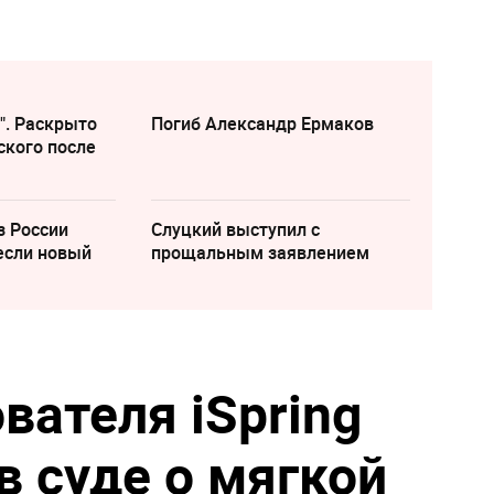
". Раскрыто
Погиб Александр Ермаков
ского после
з России
Слуцкий выступил с
если новый
прощальным заявлением
вателя iSpring
в суде о мягкой