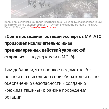
Кадры объективного контроля, подтверждающие удар Киева беспилотниками
по автоколонне с экспертами МАГАТЭ с целью сорвать ротацию на ЗАЭС.
Видео © Telegram /
Минобороны России
«Срыв проведения ротации экспертов МАГАТЭ
произошел исключительно из-за
преднамеренных действий украинской
стороны», —
подчеркнули в МО РФ.
Там добавили, что военное ведомство РФ
полностью выполнило свои обязательства по
обеспечению безопасности и созданию
«режима тишины» в районе проведения
ротации.