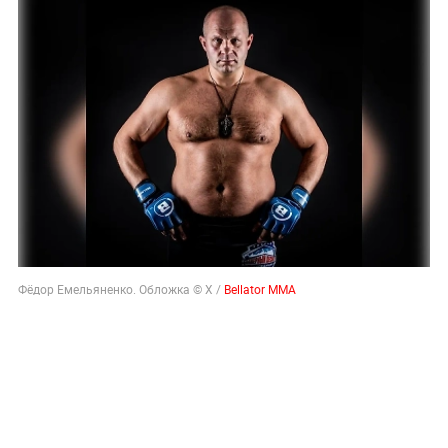
Фёдор Емельяненко. Обложка © Х /
Bellator MMA