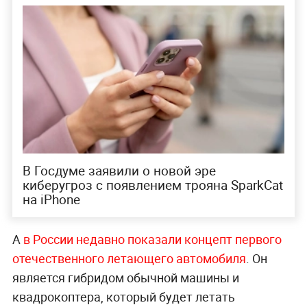
В Госдуме заявили о новой эре
киберугроз с появлением трояна SparkCat
на iPhone
А
в России недавно показали концепт первого
отечественного летающего автомобиля
. Он
является гибридом обычной машины и
квадрокоптера, который будет летать