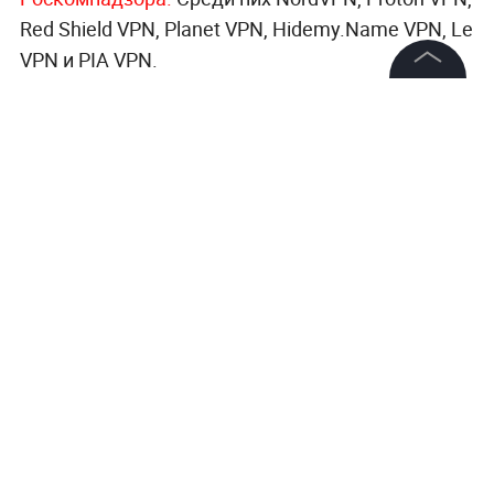
Red Shield VPN, Planet VPN, Hidemy.Name VPN, Le
VPN и PIA VPN.
©
2026
News Media Holding.
Все права защищены
Информация
Контакты
Редакция
Правовая информация
Политика обработки персональных данных
Партнерам
RSS
Жанры и форматы