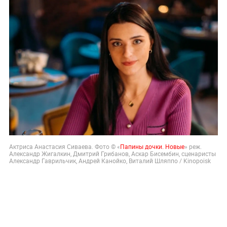
Актриса Анастасия Сиваева. Фото © «
Папины дочки. Новые
» реж.
Александр Жигалкин, Дмитрий Грибанов, Аскар Бисембин, сценаристы
Александр Гаврильчик, Андрей Канойко, Виталий Шляппо / Kinopoisk