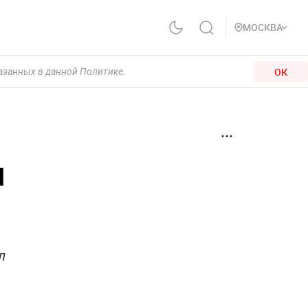
МОСКВА
ОК
казанных в данной Политике.
я
л