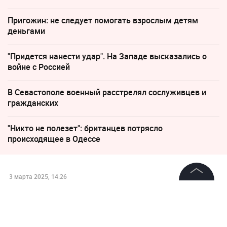
Пригожин: не следует помогать взрослым детям
деньгами
"Придется нанести удар". На Западе высказались о
войне с Россией
В Севастополе военный расстрелял сослуживцев и
гражданских
"Никто не полезет": британцев потрясло
происходящее в Одессе
3 марта 2025, 14:26
Путин присвоил звание Героя
©
2026
News Media Holding.
Все права защищены
Труда России композитору
Александру Зацепину