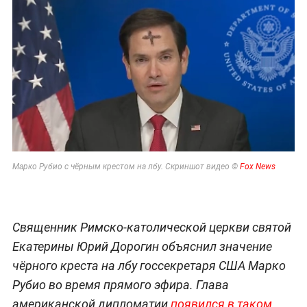
Марко Рубио с чёрным крестом на лбу. Скриншот видео ©
Fox News
Священник Римско-католической церкви святой
Екатерины Юрий Дорогин объяснил значение
чёрного креста на лбу госсекретаря США Марко
Рубио во время прямого эфира. Глава
американской дипломатии
появился в таком