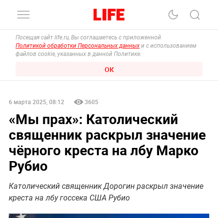
Посещая сайт life.ru, Вы соглашаетесь с приложенной
Политикой обработки Персональных данных
и с использованием
файлов cookie, указанных в данной Политике.
ОК
6 марта 2025, 08:12
3605
«Мы прах»: Католический
священник раскрыл значение
чёрного креста на лбу Марко
Рубио
Католический священник Дорогин раскрыл значение
креста на лбу госсека США Рубио