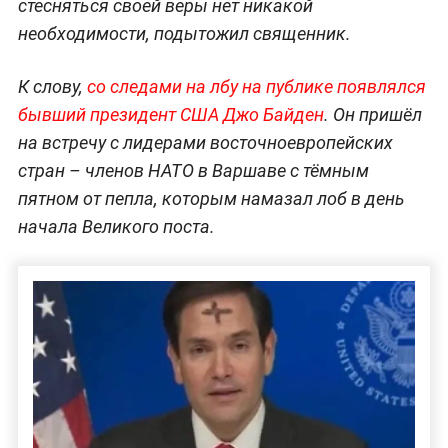
стесняться своей веры нет никакой
необходимости, подытожил священник.
К слову,
со следами на лбу на публике появлялся
бывший президент США Джо Байден
. Он пришёл
на встречу с лидерами восточноевропейских
стран – членов НАТО в Варшаве с тёмным
пятном от пепла, которым намазал лоб в день
начала Великого поста.