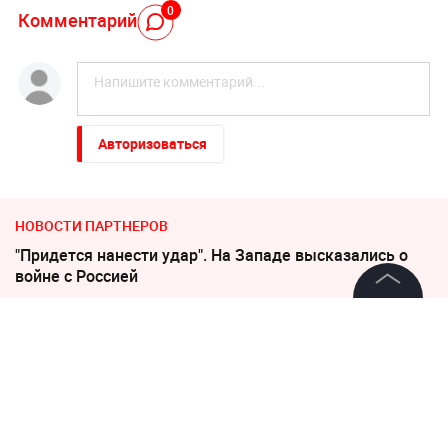
0
Комментарий
Авторизоваться
НОВОСТИ ПАРТНЕРОВ
"Придется нанести удар". На Западе высказались о
войне с Россией
©
2026
News Media Holding.
Украина требует от Европы вступить в войну против
Все права защищены
России
Неизвестное существо утащило 15-летнего рыбака на
дно реки
Информация