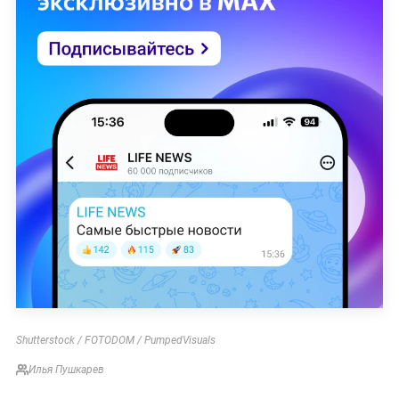
Shutterstock / FOTODOM / PumpedVisuals
Илья Пушкарев