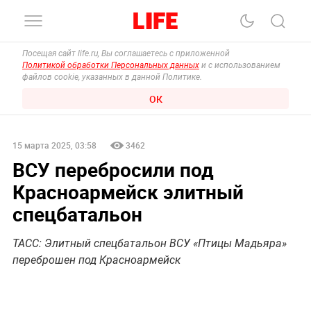
Посещая сайт life.ru, Вы соглашаетесь с приложенной
Политикой обработки Персональных данных
и с использованием
файлов cookie, указанных в данной Политике.
ОК
15 марта 2025, 03:58
3462
ВСУ перебросили под
Красноармейск элитный
спецбатальон
ТАСС: Элитный спецбатальон ВСУ «Птицы Мадьяра»
переброшен под Красноармейск