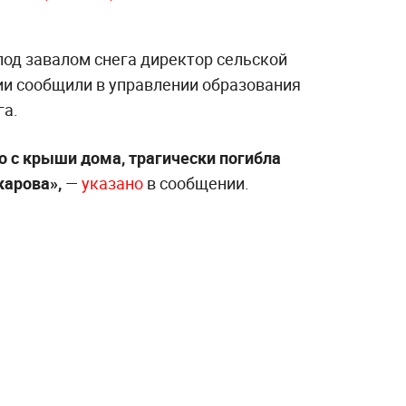
под завалом снега директор сельской
ии сообщили в управлении образования
га.
о с крыши дома, трагически погибла
карова»,
—
указано
в сообщении.