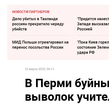
НОВОСТИ ПАРТНЕРОВ
Дело убитых в Таиланде
"Придется нанест
россиян прекратило череду
Западе высказал
убийств
Россией
МИД Польши отреагировал на
"Пока Киев горел
перенос посольства России
состояние Зелен
удара РФ
16 марта 2025, 06:11
В Перми буйны
выволок учите