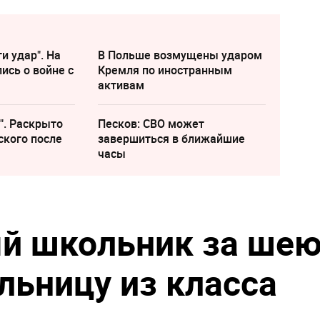
и удар". На
В Польше возмущены ударом
ись о войне с
Кремля по иностранным
активам
". Раскрыто
Песков: СВО может
ского после
завершиться в ближайшие
часы
й школьник за ше
льницу из класса