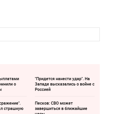
выплатами
"Придется нанести удар". На
омнили о
Западе высказались о войне с
ы
Россией
сражение".
Песков: СВО может
ыл страшную
завершиться в ближайшие
часы