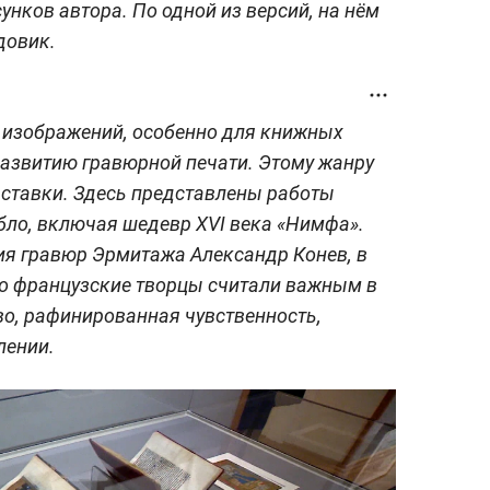
унков автора. По одной из версий, на нём
довик.
изображений, особенно для книжных
развитию гравюрной печати. Этому жанру
ставки. Здесь представлены работы
бло, включая шедевр XVI века «Нимфа».
ия гравюр Эрмитажа Александр Конев, в
что французские творцы считали важным в
во, рафинированная чувственность,
лении.