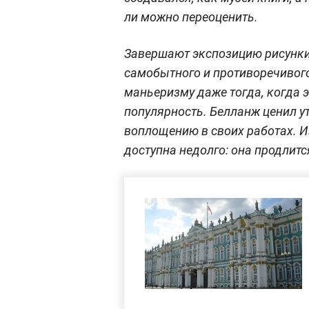
ли можно переоценить.
Завершают экспозицию рисунк
самобытного и противоречивого
маньеризму даже тогда, когда э
популярность. Белланж ценил ут
воплощению в своих работах. И
доступна недолго: она продлит