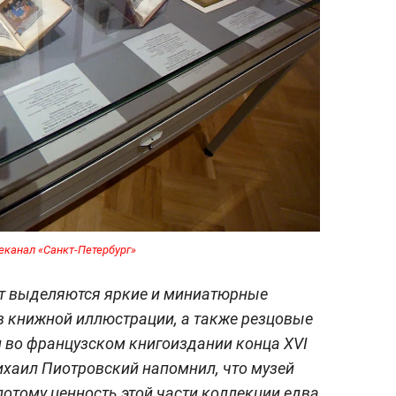
еканал «Санкт-Петербург»
от выделяются яркие и миниатюрные
в книжной иллюстрации, а также резцовые
 во французском книгоиздании конца XVI
ихаил Пиотровский напомнил, что музей
 потому ценность этой части коллекции едва