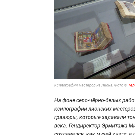
Ксилографии мастеров из Лиона. Фото ©
Тел
На фоне серо-чёрно-белых раб
ксилографии лионских мастеро
гравюры, которые задавали тон
века. Гендиректор Эрмитажа М
создавался, как музей книги, а