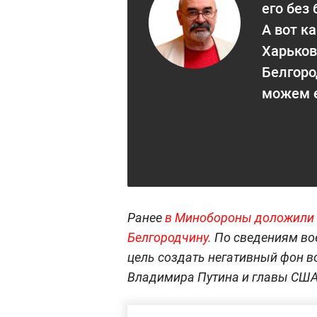
его без
А вот к
Харьков
Белгоро
можем е
Ранее
в Минобороны доложили 
Белгородчину.
По сведениям во
цель создать негативный фон в
Владимира Путина и главы США