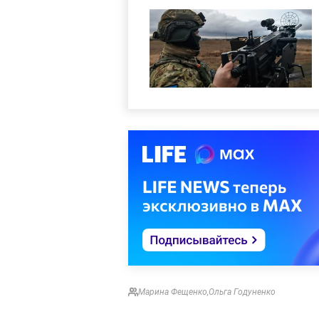
Марина Фещенко
,
Ольга Годуненко