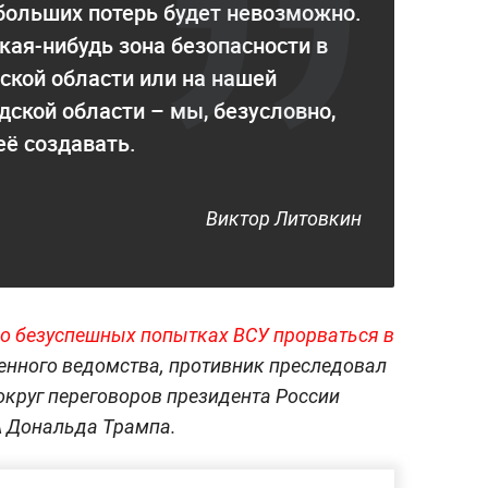
 больших потерь будет невозможно.
акая-нибудь зона безопасности в
ской области или на нашей
дской области – мы, безусловно,
ё создавать.
Виктор Литовкин
о безуспешных попытках ВСУ прорваться в
енного ведомства, противник преследовал
округ переговоров президента России
 Дональда Трампа.