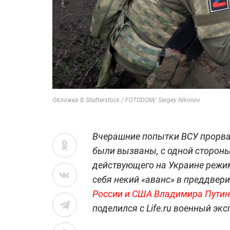
Обложка © Shutterstock / FOTODOM/ Sergey Nikonov
Вчерашние попытки ВСУ прорва
были вызваны, с одной сторон
действующего на Украине режим
себя некий «аванс» в преддвер
России и США Владимира Путин
поделился с Life.ru военный эк