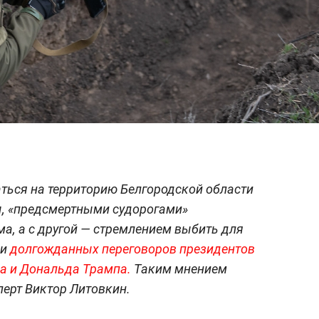
ться на территорию Белгородской области
ы, «предсмертными судорогами»
а, а с другой — стремлением выбить для
ии
долгожданных переговоров президентов
а и Дональда Трампа.
Таким мнением
сперт Виктор Литовкин.