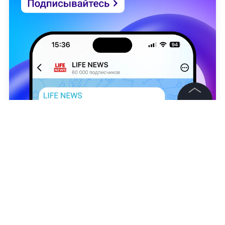
©
2026
News Media Holding.
Все права защищены
Информация
Telegram /
Минобороны России
Контакты
Ольга Сливченко
Редакция
Правовая информация