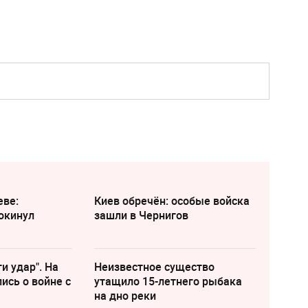
еве:
Киев обречён: особые войска
окинул
зашли в Чернигов
и удар". На
Неизвестное существо
ись о войне с
утащило 15-летнего рыбака
на дно реки