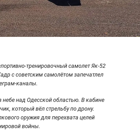
спортивно-тренировочный самолет Як-52
Кадр с советским самолётом запечатлел
леграм-каналы.
в небе над Одесской областью. В кабине
ик, который вёл стрельбу по дрону.
лкового оружия для перехвата целей
мировой войны.