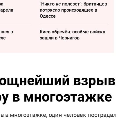
ва
"Никто не полезет": британцев
тарела
потрясло происходящее в
Одессе
лась в
Киев обречён: особые войска
сле
зашли в Чернигов
мощнейший взрыв
ру в многоэтажке
в в многоэтажке, один человек пострадал