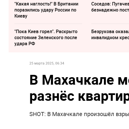
"Какая наглость!" В Британии
Соседов: Пугаче
поразились удару России по
безнадежно пос
Киеву
"Пока Киев горел". Раскрыто
Безрукова оказа
состояние Зеленского после
инвалидном кре
удара РФ
25 марта 2025, 06:34
В Махачкале 
разнёс кварти
SHOT: В Махачкале произошёл взры