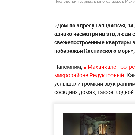
Последствия взрыва в многоэтажке в Маха
«Дом по адресу Гапцахская, 14
однако несмотря на это, люди 
свежепостроенные квартиры в
побережья Каспийского моря»,
Напомним,
в Махачкале прогр
микрорайоне Редукторный.
Ка
услышали громкий звук ранним
соседних домах, также в одной