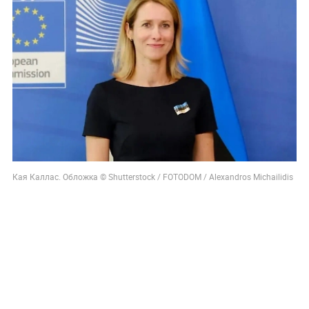
Кая Каллас. Обложка © Shutterstock / FOTODOM / Alexandros Michailidis