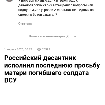
У него вся жизнь-сделка!Трамп ещё с
девелоперских своих затей решал вопросы или
подкупом,или угрозой.А скольких не шедших на
сделки в бетон закатал?
Ответить
Читать все комментарии (2)
1 апреля 2025, 00:27
70598
Российский десантник
исполнил последнюю просьбу
матери погибшего солдата
ВСУ