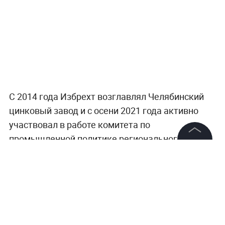
С 2014 года Избрехт возглавлял Челябинский
цинковый завод и с осени 2021 года активно
участвовал в работе комитета по
промышленной политике регионального
заксобрания. Совсем недавно он был назначен
©
2026
News Media Holding.
Все права защищены
председателем общественного совета при
Министерстве промышленности Челябинской
области.
Информация
Контакты