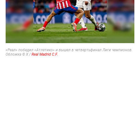
«Реал» победил «Атлетико» и вышел в четвертьфинал Лиги чемпионов.
Обложка © X /
Real Madrid C.F.