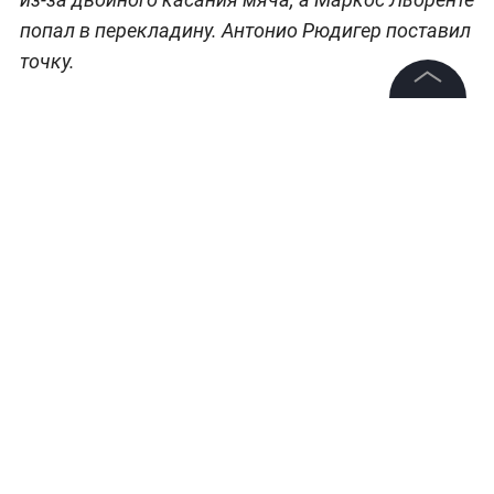
попал в перекладину. Антонио Рюдигер поставил
точку.
©
2026
News Media Holding.
Все права защищены
Информация
Контакты
Редакция
Правовая информация
Политика обработки персональных данных
Партнерам
RSS