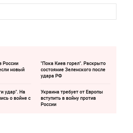
з России
"Пока Киев горел". Раскрыто
если новый
состояние Зеленского после
удара РФ
и удар". На
Украина требует от Европы
ись о войне с
вступить в войну против
России