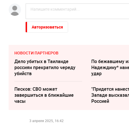
Авторизоваться
НОВОСТИ ПАРТНЕРОВ
Дело убитых в Таиланде
По бежавшему и
россиян прекратило череду
Надеждину* нан
убийств
удар
Песков: СВО может
"Придется нанест
завершиться в ближайшие
Западе высказал
часы
Россией
3 апреля 2025, 16:42