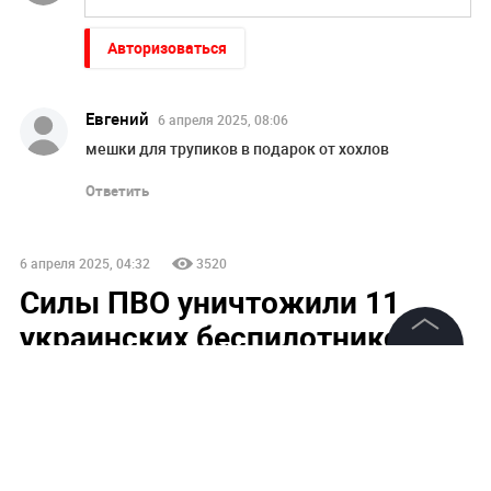
Авторизоваться
Евгений
6 апреля 2025, 08:06
мешки для трупиков в подарок от хохлов
Ответить
6 апреля 2025, 04:32
3520
Силы ПВО уничтожили 11
украинских беспилотников в
трёх регионах России
©
2026
News Media Holding.
Все права защищены
Информация