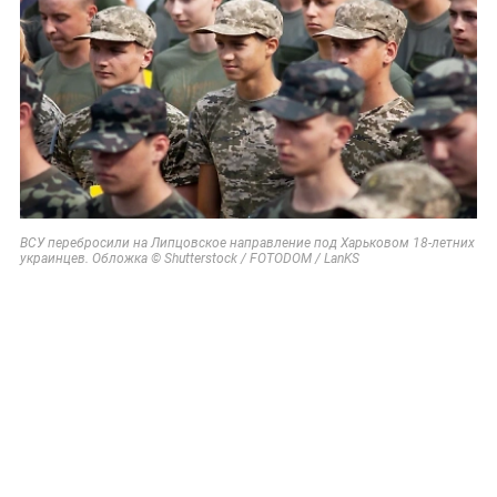
ВСУ перебросили на Липцовское направление под Харьковом 18-летних
украинцев. Обложка © Shutterstock / FOTODOM / LanKS