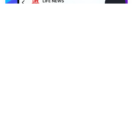
©
2026
News Media Holding.
Все права защищены
Информация
Контакты
Редакция
Telegram /
СК РФ по Красноярскому краю и Республике Хакасия
Правовая информация
Мария Любицкая
Политика обработки персональных данных
Партнерам
RSS
Жанры и форматы
Расследования
Тесты