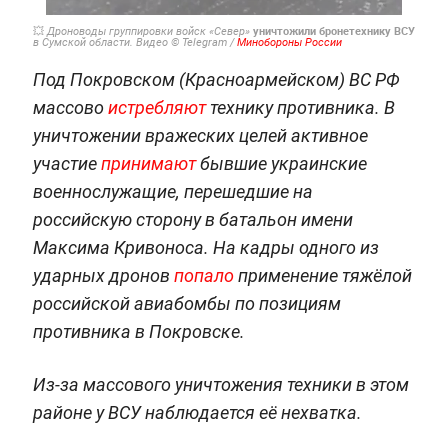
уничтожили бронетехнику ВСУ
💥 Дроноводы группировки войск «Север»
в Сумской области. Видео © Telegram /
Минобороны России
Под Покровском (Красноармейском) ВС РФ
массово
истребляют
технику противника. В
уничтожении вражеских целей активное
участие
принимают
бывшие украинские
военнослужащие, перешедшие на
российскую сторону в батальон имени
Максима Кривоноса. На кадры одного из
ударных дронов
попало
применение тяжёлой
российской авиабомбы по позициям
противника в Покровске.
Из-за массового уничтожения техники в этом
районе у ВСУ наблюдается её нехватка.