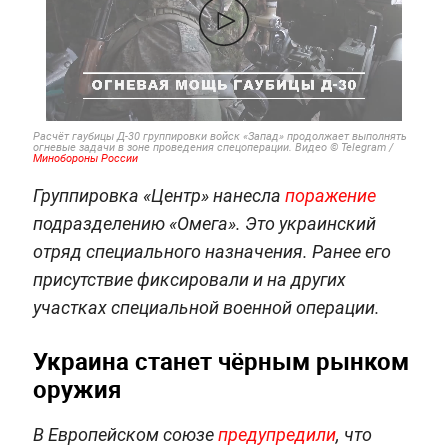
Расчёт гаубицы Д-30 группировки войск «Запад» продолжает выполнять
огневые задачи в зоне проведения спецоперации. Видео © Telegram /
Минобороны России
Группировка «Центр» нанесла
поражение
подразделению «Омега». Это украинский
отряд специального назначения. Ранее его
присутствие фиксировали и на других
участках специальной военной операции.
Украина станет чёрным рынком
оружия
В Европейском союзе
предупредили
, что