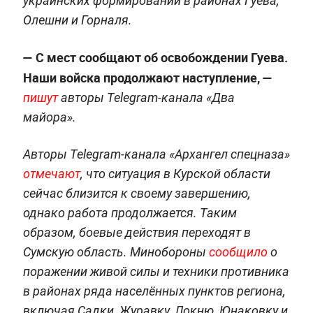
украинских формирований в районах Гуева,
Олешни и Горналя.
— С мест сообщают об освобождении Гуева.
Наши войска продолжают наступление, —
пишут
авторы Telegram-канала «Два
майора».
Авторы Telegram-канала «Архангел спецназа»
отмечают
, что ситуация в Курской области
сейчас близится к своему завершению,
однако работа продолжается. Таким
образом, боевые действия переходят в
Сумскую область. Минобороны
сообщило
о
поражении живой силы и техники противника
в районах ряда населённых пунктов региона,
включая Садки, Журавку, Локню, Юнаковку и