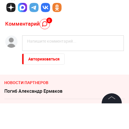
0
Комментарий
Авторизоваться
НОВОСТИ ПАРТНЕРОВ
Погиб Александр Ермаков
В Севастополе военный расстрелял сослуживцев и
©
2026
News Media Holding.
гражданских
Все права защищены
Неизвестное существо утащило 15-летнего рыбака на