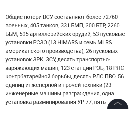
Общие потери ВСУ составляют более 72760
военных, 405 танков, 331 БМП, 300 БТР, 2260
ББМ, 595 артиллерийских орудий, 53 пусковые
установки РСЗО (13 HIMARS и семь MLRS
американского производства), 26 пусковых
установок ЗРК, ЗСУ, десять транспортно-
заряжающих машин, 123 станции РЭБ, 18 РЛС
контрбатарейной борьбы, десять РЛС ПВО, 56
единиц инженерной и прочей техники (23
инженерные машины разграждения, одна
установка разминирования УР-77, пять
мостоукладчиков, инженерная
©
2026
News Media Holding.
разведывательная машина, 15 бронированных
Все права защищены
ремонтно-эвакуационных машин, командно-
штабная машина), 2644 автомобиля.