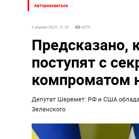
Авторизоваться
9 апреля 2025, 11:10
4279
Предсказано, 
поступят с се
компроматом н
Депутат Шеремет: РФ и США облад
Зеленского