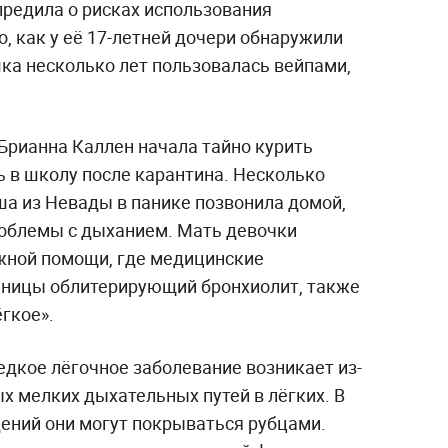
редила о рисках использования
о, как у её 17-летней дочери обнаружили
ка несколько лет пользовалась вейпами,
Брианна Каллен начала тайно курить
сь в школу после карантина. Несколько
а из Невады в панике позвонила домой,
проблемы с дыханием. Мать девочки
ожной помощи, где медицинские
ьницы облитерирующий бронхиолит, также
гкое».
едкое лёгочное заболевание возникает из-
х мелких дыхательных путей в лёгких. В
ений они могут покрываться рубцами.